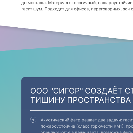
до монтажа. Материал экологичный, пожароустойчив
гасит шум. Подходит для офисов, переговорных, зон 
ООО "СИГОР" СОЗДАЁТ С
ТИШИНУ ПРОСТРАНСТВА
Акустический фетр решает две задачи: гаси
пожароустойчив (класс горючести КМ1), про
брендируются в ваши цвета, возможна фигур