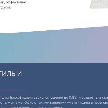
ый, эффективно
отдыха.
ТИЛЬ И
т шум (коэффициент звукопоглощения до 0,85) и создаёт визуал
ст в монтаже. Офис с такими панелями — это тишина в перегов
ная резка и прямая печать логотипа.